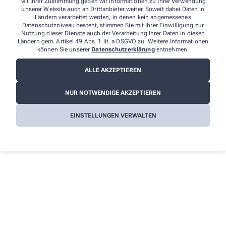
Mit Ihrer Zustimmung geben wir Informationen zu Ihrer Verwendung
unserer Website auch an Drittanbieter weiter. Soweit dabei Daten in
Ländern verarbeitet werden, in denen kein angemessenes
Datenschutzniveau besteht, stimmen Sie mit Ihrer Einwilligung zur
Nutzung dieser Dienste auch der Verarbeitung Ihrer Daten in diesen
Ländern gem. Artikel 49 Abs. 1 lit. a DSGVO zu. Weitere Informationen
Ich erkläre mich damit einverstanden, dass die von mir
können Sie unserer
Datenschutzerklärung
entnehmen.
angegebenen Daten elektronisch erfasst und gespeichert und meine
Daten an die von mir ausgesuchte Apotheke übergeben werden.
Rechtsgrundlage der Verarbeitung ist Art. 6 Abs. 1 lit. a DS-GVO. Die
ALLE AKZEPTIEREN
Einwilligung kann jederzeit widerrufen werden, z.B. per E-Mail an
bestellung@hirsch-apotheke-thalfang.de
. Ihre Daten werden
ausschließlich zur Bearbeitung Ihrer Anfrage verwendet. Weitere
NUR NOTWENDIGE AKZEPTIEREN
Informationen zum Datenschutz finden Sie unter folgendem Link:
Datenschutz
.
EINSTELLUNGEN VERWALTEN
Sind Sie ein Mensch? Dann wählen Sie bitte
das Haus
.